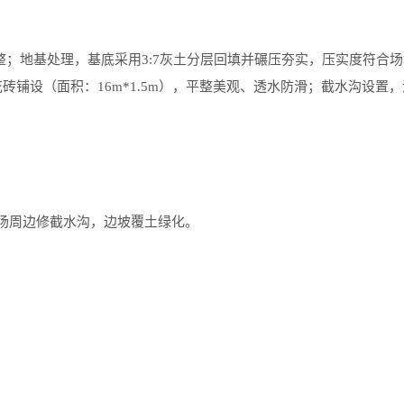
整；地基处理，基底采用3:7灰土分层回填并碾压夯实，压实度符合
色花砖铺设（面积：16m*1.5m），平整美观、透水防滑
；截水沟设置，
车场周边修截水沟，边坡覆土绿化。