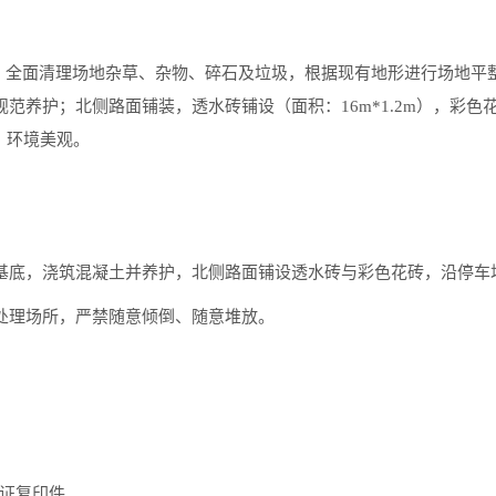
㎡，全面清理场地杂草、杂物、碎石及垃圾，根据现有地形进行场地平
、规范养护；北侧路面铺装，透水砖铺设
（面积：16m*1.2m），彩
畅、环境美观。
实基底，浇筑混凝土并养护，北侧路面铺设透水砖与彩色花砖，沿停
定处理场所，严禁随意倾倒、随意堆放。
份证复印件。