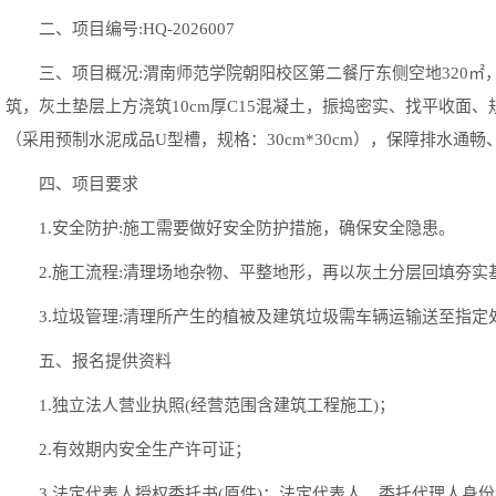
二、项目编号:HQ-2026007
三、项目概况:渭南师范学院朝阳校区第二餐厅东侧空地320
筑，灰土垫层上方浇筑10cm厚C15混凝土，振捣密实、找平收面
（采用预制水泥成品U型槽，规格：30cm*30cm），保障排水通
四、项目要求
1.安全防护:施工需要做好安全防护措施，确保安全隐患。
2.施工流程:清理场地杂物、平整地形，再以灰土分层回填夯
3.垃圾管理:清理所产生的植被及建筑垃圾需车辆运输送至指
五、报名提供资料
1.独立法人营业执照(经营范围含建筑工程施工)；
2.有效期内安全生产许可证；
3.法定代表人授权委托书(原件)；法定代表人、委托代理人身